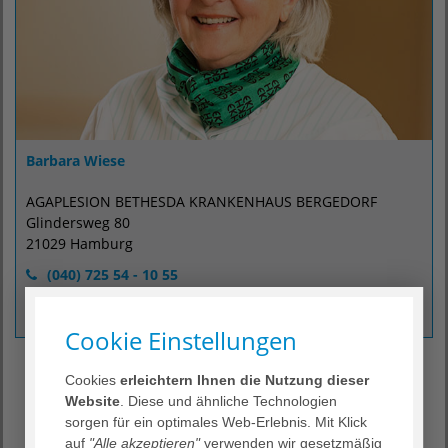
Barbara Wiese
AGAPLESION BETHESDA KRANKENHAUS BERGEDORF
Glindersweg 80
21029 Hamburg
(040) 725 54 - 10 55
(040) 725 54 - 11 47
info@bkb.info
Cookie Einstellungen
Zuhören und Begleiten: Grüne
Cookies
erleichtern Ihnen die Nutzung dieser
Damen und Herren
Website
. Diese und ähnliche Technologien
sorgen für ein optimales Web-Erlebnis. Mit Klick
Die "Grünen Damen und Herren" sind ein Team von
auf
"Alle akzeptieren"
verwenden wir gesetzmäßig