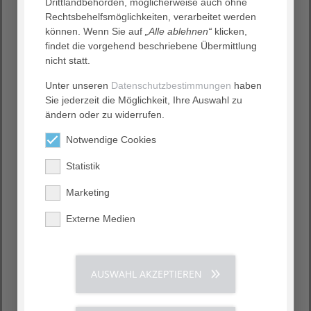
Drittlandbehörden, möglicherweise auch ohne
Krankenhäusern, Altenhilfeeinrichtungen und in der
Rechtsbehelfsmöglichkeiten, verarbeitet werden
häuslichen Umgebung.
können. Wenn Sie auf
„Alle ablehnen“
klicken,
In Hamburg-Bergedorf setzte sich Frau Ursula
findet die vorgehend beschriebene Übermittlung
Schilakowski dafür ein, einen solchen Dienst auch in
nicht statt.
dieser Klinik zu initiieren. Pünktlich zur Neueröffnung
Unter unseren
Datenschutzbestimmungen
haben
des Bethesda Krankenhaus Bergedorf am Glindersweg
Sie jederzeit die Möglichkeit, Ihre Auswahl zu
im Jahr 2004 konnten wir mit 23 Helfer:innen unsere
ändern oder zu widerrufen.
Arbeit als Grüne Damen und Herren beginnen.
Wir sind stolz und froh, fast zwanzig Jahre später mit 38
Notwendige Cookies
Ehrenamtlichen Patien:innen während ihres
Statistik
Krankenhausaufenthaltes begleiten zu dürfen.
Weitere Informationen zur eKH
finden Sie hier.
Marketing
Externe Medien
AUSWAHL AKZEPTIEREN