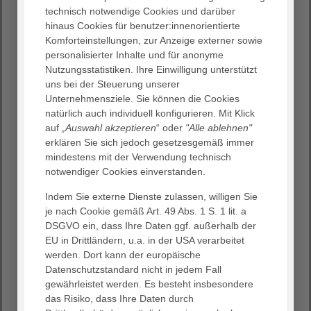
ehrenamtlichen Mitarbeiter:innen, die den Patient:innen
technisch notwendige Cookies und darüber
während ihres Aufenthaltes im Krankenhaus mit
hinaus Cookies für benutzer:innenorientierte
Zuwendung zur Seite stehen. Leicht zu erkennen sind sie
Komforteinstellungen, zur Anzeige externer sowie
am grün-weißen Kittel.
personalisierter Inhalte und für anonyme
Nutzungsstatistiken. Ihre Einwilligung unterstützt
Die "Grünen Damen und Herren" nehmen sich Zeit für
uns bei der Steuerung unserer
Patient:innen und auch Angehörige! Sie nehmen
Unternehmensziele. Sie können die Cookies
Patient:innen kleine Alltagsbesorgungen ab und haben
natürlich auch individuell konfigurieren. Mit Klick
Zeit für Gespräche.
auf
„Auswahl akzeptieren
“ oder
"Alle ablehnen"
Wichtig: Auch für uns Ehrenamtliche gilt die
erklären Sie sich jedoch gesetzesgemäß immer
Schweigepflicht.
mindestens mit der Verwendung technisch
notwendiger Cookies einverstanden.
Wir gehören zur "Evangelischen Kranken- und Altenhilfe
e.V." (eKH), einer bundesweit aktiven, gemeinnützigen
Indem Sie externe Dienste zulassen, willigen Sie
Arbeitsgemeinschaft. Entstanden ist die Bewegung vor
je nach Cookie gemäß Art. 49 Abs. 1 S. 1 lit. a
mehr als 50 Jahren in den USA: Über den dortigen
DSGVO ein, dass Ihre Daten ggf. außerhalb der
"Volunteer Service" kam die Einrichtung der „pink ladies“
EU in Drittländern, u.a. in der USA verarbeitet
in den 60er Jahren nach Deutschland. Die "Evangelische
werden. Dort kann der europäische
Krankenhaus-Hilfe", wie sie damals noch hieß, begann
Datenschutzstandard nicht in jedem Fall
1969 mit ihrer Tätigkeit der „Grünen Damen"; später
gewährleistet werden. Es besteht insbesondere
kamen auch "Grüne Herren" hinzu. Heute arbeiten
das Risiko, dass Ihre Daten durch
bundesweit ca. 8.000 Ehrenamtliche in 530 Gruppen: In