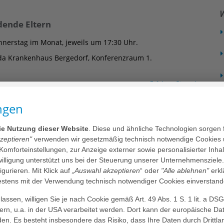
W
dende Eltern
nnerstag im Monat, jeweils um 17:30 Uhr.
a Krankenhaus Bergedorf, Konferenzraum 1.
Erfahren Sie mehr
ngen
Fachveranstaltungen
die Nutzung dieser Website
. Diese und ähnliche Technologien sorgen 
kzeptieren"
verwenden wir gesetzmäßig technisch notwendige Cookies 
 Komforteinstellungen, zur Anzeige externer sowie personalisierter Inh
nwilligung unterstützt uns bei der Steuerung unserer Unternehmensziele
figurieren. Mit Klick auf
„Auswahl akzeptieren
“ oder
"Alle ablehnen"
erkl
W
tens mit der Verwendung technisch notwendiger Cookies einverstand
darm Kapselendoskopie
assen, willigen Sie je nach Cookie gemäß Art. 49 Abs. 1 S. 1 lit. a DS
schen Gesellschaft für Verdauungs- und
dern, u.a. in der USA verarbeitet werden. Dort kann der europäische Da
n (DGVS)
den. Es besteht insbesondere das Risiko, dass Ihre Daten durch Dritt