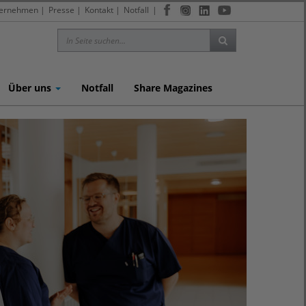
ernehmen
|
Presse
|
Kontakt
|
Notfall
|
Über uns
Notfall
Share Magazines