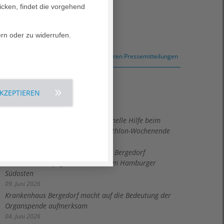
icken, findet die vorgehend
07. November 2026
ern oder zu widerrufen.
zu weiteren Pressemitteilungen
AKZEPTIEREN
eitere Nachrichten
Bethesda-Notärzte im Einsatz: Schnelle Hilfe beim
Bergedorfer Stadtfest und am Triathlon-Wochenende
10. Juli 2026
Agaplesion Bethesda Krankenhaus Bergedorf
übernimmt künftig Schlüsselrolle im Hamburger
Südosten
09. Juni 2026
Krankenhaus Bergedorf macht auf die Bedeutung der
Organspende aufmerksam
04. Juni 2026