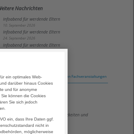
eitere Nachrichten
Infoabend für werdende Eltern
10. September 2026
Infoabend für werdende Eltern
24. September 2026
Infoabend für werdende Eltern
08. Oktober 2026
zu weiteren Fachveranstaltungen
für ein optimales Web-
und darüber hinaus Cookies
alte und für anonyme
. Sie können die Cookies
ären Sie sich jedoch
eitere Nachrichten
en.
Herbstupdate - Medizinische Neuigkeiten und
GVO ein, dass Ihre Daten ggf.
persönlicher Austausch
tenschutzstandard nicht in
23. September 2026
landbehörden, möglicherweise
Rettungsdienstsymposium