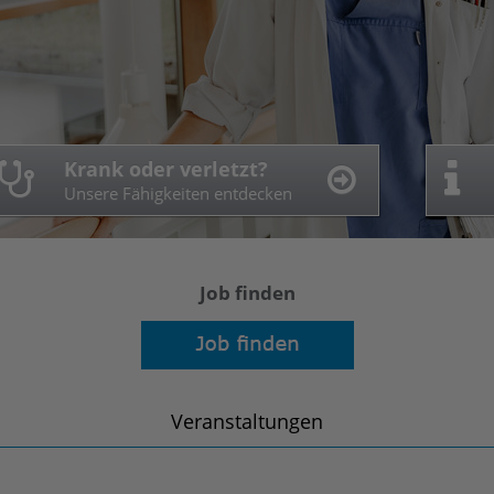
Arbeiten im Bethesda
Ihre Behandlung
Krank oder verletzt?
Was wir bieten und erwarten
So bekommen Sie einen Termin
Unsere Fähigkeiten entdecken
Job finden
Veranstaltungen