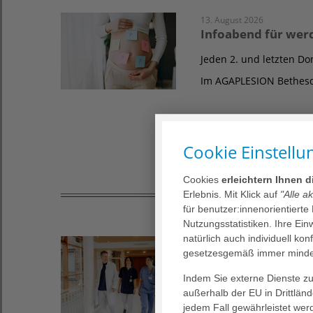
13. August 2026
Infoabend für wer
Jeden 2. und letzten Do
Im AGAPLESION Bethesd
Cookie Einstellu
Cookies
erleichtern Ihnen 
Erlebnis. Mit Klick auf
"Alle a
für benutzer:innenorientierte
Nutzungsstatistiken. Ihre Ei
natürlich auch individuell kon
26. August 2026
gesetzesgemäß immer mindes
Online Kurs Dünn
Indem Sie externe Dienste zul
Anerkannt von der Deut
außerhalb der EU in Drittlän
Stoffwechselkrankheite
jedem Fall gewährleistet wer