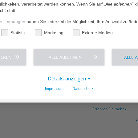
ichkeiten, verarbeitet werden können. Wenn Sie auf
„Alle ablehnen“
kl
Erfahren Sie mehr
cht statt.
estimmungen
haben Sie jederzeit die Möglichkeit, Ihre Auswahl zu änd
Statistik
Marketing
Externe Medien
Pressemitteilungen
IEREN
ALLE ABLEHNEN
ALLE 
W
aus Bergedorf erneut unter Deutschlands
usern
Details anzeigen
a Krankenhaus Bergedorf zählt erneut zu den besten
Impressum
|
Datenschutz
lands. Im aktuellen Ranking des F.A.Z.-Instituts wurde…
Erfahren Sie mehr