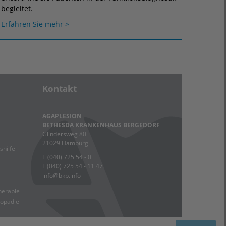
begleitet.
Erfahren Sie mehr >
Kontakt
AGAPLESION
BETHESDA KRANKENHAUS BERGEDORF
Glindersweg 80
21029 Hamburg
shilfe
T (040) 725 54 - 0
F (040) 725 54 - 11 47
info
@
bkb.info
therapie
hopädie