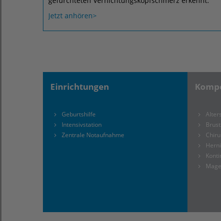
gefürchteten Vernichtungskopfschmerz erkennt.
Jetzt anhören>
Einrichtungen
Kompe
Geburtshilfe
Alter
Intensivstation
Brus
Zentrale Notaufnahme
Chiru
Hern
Kont
Mage