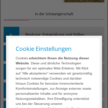
In der Schwangerschaft
Bindung, Entwicklung und Stillen
Cookie Einstellungen
Unser
Vorgeburtliche Stillsprechstunde
Cookies
erleichtern Ihnen die Nutzung dieser
Website
. Diese und ähnliche Technologien
sorgen für ein optimales Web-Erlebnis. Mit Klick
Mit einem gelungenen Stillstart die Stillzeit
Hebammensprechstunde
auf
"Alle akzeptieren"
verwenden wir gesetzmäßig
genießen.
technisch notwendige Cookies und darüber
Möglichst früh nach der Geburt erhalten Sie eine
hinaus Cookies für benutzer:innenorientierte
Stillbegleitung bereits im Kreißsaal und anschließend
Geburtsvorbereitungskurs mit
Ab sofort haben werdende Eltern die Möglichkeit, die
Komforteinstellungen, zur Anzeige externer sowie
auf der Wöchnerinnenstation. Doch nach der Geburt
Hebamme Claudia Erdmann
Geburtsanmeldung bequem von zu Hause aus über
personalisierter Inhalte und für anonyme
sind Sie möglicherweise zu erschöpft, um alle
eine Online-Sprechstunde zu vereinbaren. Nutzen Sie
Nutzungsstatistiken. Ihre Einwilligung unterstützt
Informationen rund um das Stillen vollständig
hierfür einfach unsere Online-Terminbuchung auf
uns bei der Steuerung unserer
Geburtsvorbereitungskurs mit
Liebe werdenden Eltern!
aufnehmen zu können. Um sich auf die Geburt