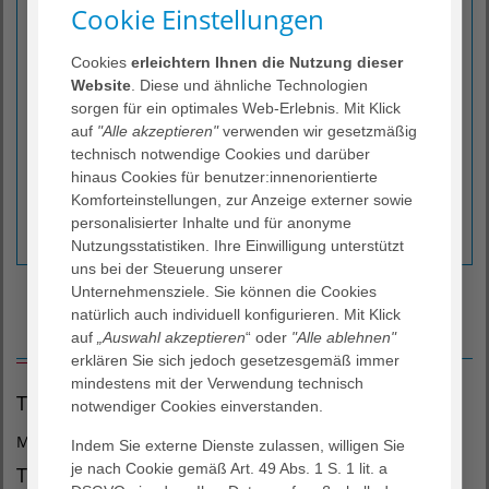
Cookie Einstellungen
Funktionelle Erkrankungen (Reizdarm-Syndrom)
Divertikel-Leiden
Cookies
erleichtern Ihnen die Nutzung dieser
Polypen und andere Tumoren des Dickdarms
Website
. Diese und ähnliche Technologien
Kolon-Karzinom, Rektum-Karzinom, Anal-Karzinom
sorgen für ein optimales Web-Erlebnis. Mit Klick
Chronisch entzündliche Darm-Erkrankungen
auf
"Alle akzeptieren"
verwenden wir gesetzmäßig
technisch notwendige Cookies und darüber
M. Crohn / Colitis ulcerosa
hinaus Cookies für benutzer:innenorientierte
Beckenboden-Insuffizienz
Komforteinstellungen, zur Anzeige externer sowie
Anal-Sphinkter-Insuffizienz / anale Inkontinenz
personalisierter Inhalte und für anonyme
Dickdarm-Krebs-Vorsorge
Nutzungsstatistiken. Ihre Einwilligung unterstützt
uns bei der Steuerung unserer
Unternehmensziele. Sie können die Cookies
natürlich auch individuell konfigurieren. Mit Klick
Terminvereinbarung
auf
„Auswahl akzeptieren
“ oder
"Alle ablehnen"
erklären Sie sich jedoch gesetzesgemäß immer
mindestens mit der Verwendung technisch
Terminvereinbarung
notwendiger Cookies einverstanden.
Montag bis Freitag 09:00 bis 16:00 Uhr:
Indem Sie externe Dienste zulassen, willigen Sie
je nach Cookie gemäß Art. 49 Abs. 1 S. 1 lit. a
T (040) 725 54 - 12 11