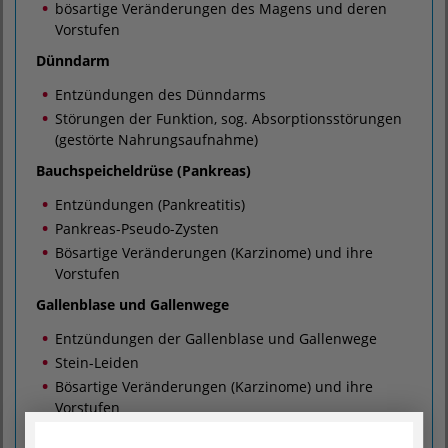
bösartige Veränderungen des Magens und deren
Vorstufen
Dünndarm
Entzündungen des Dünndarms
Störungen der Funktion, sog. Absorptionsstörungen
(gestörte Nahrungsaufnahme)
Bauchspeicheldrüse (Pankreas)
Entzündungen (Pankreatitis)
Pankreas-Pseudo-Zysten
Bösartige Veränderungen (Karzinome) und ihre
Vorstufen
Gallenblase und Gallenwege
Entzündungen der Gallenblase und Gallenwege
Stein-Leiden
Bösartige Veränderungen (Karzinome) und ihre
Vorstufen
Dick- und Enddarm