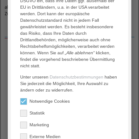
DSGVO ein, dass Ihre Daten ggf. außerhalb der
alle Versicherungformen (gesetzlich, privat, mit
EU in Drittländern, u.a. in der USA verarbeitet
Zusatzversicherung, Selbstzahler:innen)
werden. Dort kann der europäische
Datenschutzstandard nicht in jedem Fall
gewährleistet werden. Es besteht insbesondere
Rückrufservice
das Risiko, dass Ihre Daten durch
Drittlandbehörden, möglicherweise auch ohne
Rechtsbehelfsmöglichkeiten, verarbeitet werden
Sollen wir Sie zur Terminvereinbarung
können. Wenn Sie auf
„Alle ablehnen“
klicken,
zurückrufen?
findet die vorgehend beschriebene Übermittlung
nicht statt.
Anrede
Unter unseren
Datenschutzbestimmungen
haben
---
Sie jederzeit die Möglichkeit, Ihre Auswahl zu
ändern oder zu widerrufen.
Vorname
Notwendige Cookies
Statistik
Nachname
*
Marketing
Telefon
*
Externe Medien