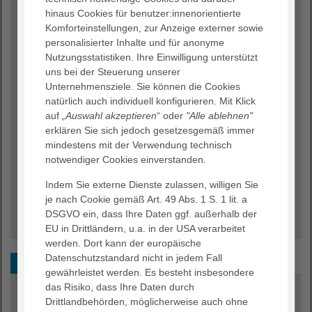
hinaus Cookies für benutzer:innenorientierte
Komforteinstellungen, zur Anzeige externer sowie
personalisierter Inhalte und für anonyme
Nutzungsstatistiken. Ihre Einwilligung unterstützt
uns bei der Steuerung unserer
Unternehmensziele. Sie können die Cookies
natürlich auch individuell konfigurieren. Mit Klick
auf
„Auswahl akzeptieren
“ oder
"Alle ablehnen"
erklären Sie sich jedoch gesetzesgemäß immer
Unsere Premiumstation ist exklusiv und
mindestens mit der Verwendung technisch
modern ausgestattet.
notwendiger Cookies einverstanden.
Erfahren Sie alles rund um unsere
Indem Sie externe Dienste zulassen, willigen Sie
Premiumstation ›
je nach Cookie gemäß Art. 49 Abs. 1 S. 1 lit. a
DSGVO ein, dass Ihre Daten ggf. außerhalb der
EU in Drittländern, u.a. in der USA verarbeitet
werden. Dort kann der europäische
Datenschutzstandard nicht in jedem Fall
Komfortzimmer
gewährleistet werden. Es besteht insbesondere
das Risiko, dass Ihre Daten durch
Drittlandbehörden, möglicherweise auch ohne