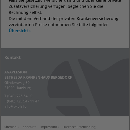
Falls Sie gesetzlich versichert sind und über keine private
Zusatzversicherung verfügen, begleichen Sie die
Rechnung selbst.
Die mit dem Verband der privaten Krankenversicherung
vereinbarten Preise entnehmen Sie bitte folgender
Übersicht ›
Kontakt
AGAPLESION
BETHESDA KRANKENHAUS BERGEDORF
Glindersweg 80
21029 Hamburg
T (040) 725 54 - 0
F (040) 725 54 - 11 47
info
@
bkb.info
Sitemap
Kontakt
Impressum
Datenschutzerklärung