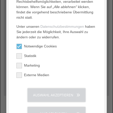
Rechtsbehelfsmöglichkeiten, verarbeitet werden
können. Wenn Sie auf
„Alle ablehnen“
klicken,
findet die vorgehend beschriebene Übermittlung
nicht statt.
Unter unseren
Datenschutzbestimmungen
haben
Sie jederzeit die Möglichkeit, Ihre Auswahl zu
ändern oder zu widerrufen.
Notwendige Cookies
Statistik
Unsere Komfortzimmer der Geburtshilfe
bieten Ihnen Komfort und einen
Marketing
umfangreichen Service.
Externe Medien
Erfahren Sie alles rund um unsere
Komfortzimmer ›
AUSWAHL AKZEPTIEREN