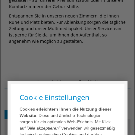
gestalten – auf unserer Premiumstation oder in unseren
Komfortzimmern der Geburtshilfe.
Entspannen Sie in unseren neuen Zimmern, die Ihnen
Ruhe und Platz bieten. Für Ablenkung sorgen die tägliche
Zeitung und unser Multimediapaket. Unser Serviceteam
ist gerne für Sie da, um Ihnen den Aufenthalt so
angenehm wie möglich zu gestalten.
Unsere Leistungen – Ihre Wahl
Cookie Einstellungen
Cookies
erleichtern Ihnen die Nutzung dieser
Premiumstation
Website
. Diese und ähnliche Technologien
sorgen für ein optimales Web-Erlebnis. Mit Klick
auf
"Alle akzeptieren"
verwenden wir gesetzmäßig
technisch notwendige Cookies und darüber