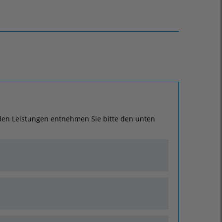
u den Leistungen entnehmen Sie bitte den unten
 Untersuchungsmethoden wie beispielsweise
nden wird, kann als weiterführende
Schnitt direkt am Nabel in Vollnarkose eine
nstrumente, jerweils über winzig kleine