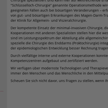
Chirurgie spezialisiert und kann hier auf weitreichende Er
"Schlüsselloch-Chirurgie“ genannte Operationsmethode wird
geeigneten Fällen auch bei bösartigen Veränderungen – erf
von gut- und bösartigen Erkrankungen des Magen-Darm-Tra
der Klinik für Allgemein- und Viszeralchirurgie.
Der kompetente Einsatz der minimal-invasiven Chirurgie, 
Kooperationen mit anderen Spezialisten stellen hier die w
sind im Leistungsspektrum der Abteilung alle allgemeinchi
spezielle die Chirurgie des Enddarms (Proktochirurgie) integr
der epidemiologischen Entwicklung besser Rechnung trage
Durch vielfältige interne und externe Kooperationen konnte
Kompetenzzentren aufgebaut und zertifiziert werden.
Wir verfügen über modernste Technologien und Therapiev
immer den Menschen und das Menschliche in den Mittelpu
Scheuen Sie sich nicht davor, uns Fragen zu stellen, wenn Ih