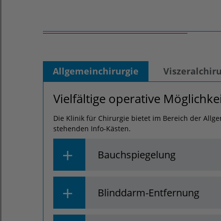
Allgemeinchirurgie
Viszeralchir
Vielfältige operative Möglichke
Die Klinik für Chirurgie bietet im Bereich der Al
stehenden Info-Kästen.
Bauchspiegelung
Bei unklaren Beschwerden im Bauchraum, die 
Blinddarm-Entfernung
Ultraschall, Endoskopie, Computertomographie
Massnahme eine sogenannte diagnostische Lapa
Kamera in den Bauchraum eingeführt und sämtl