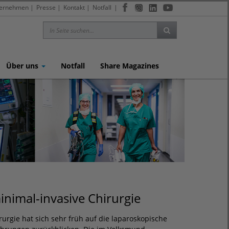
ernehmen
|
Presse
|
Kontakt
|
Notfall
|
Über uns
Notfall
Share Magazines
minimal-invasive Chirurgie
irurgie hat sich sehr früh auf die laparoskopische