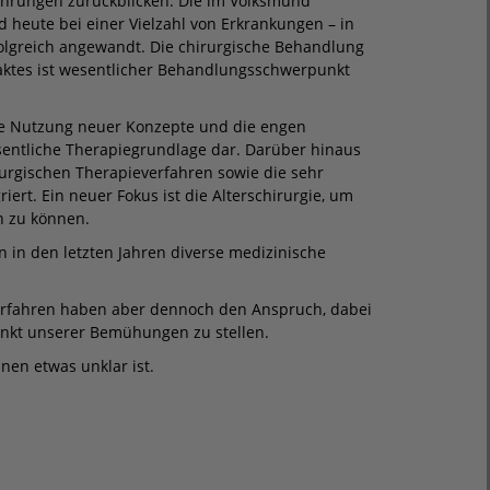
fahrungen zurückblicken. Die im Volksmund
 heute bei einer Vielzahl von Erkrankungen – in
olgreich angewandt. Die chirurgische Behandlung
ktes ist wesentlicher Behandlungsschwerpunkt
die Nutzung neuer Konzepte und die engen
esentliche Therapiegrundlage dar. Darüber hinaus
rurgischen Therapieverfahren sowie die sehr
iert. Ein neuer Fokus ist die Alterschirurgie, um
n zu können.
n in den letzten Jahren diverse medizinische
erfahren haben aber dennoch den Anspruch, dabei
nkt unserer Bemühungen zu stellen.
nen etwas unklar ist.