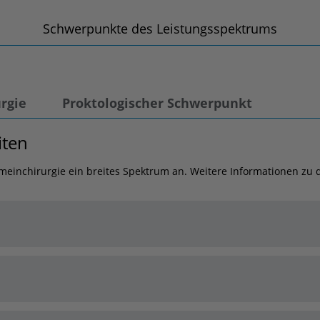
Schwerpunkte des Leistungsspektrums
urgie
Proktologischer Schwerpunkt
iten
lgemeinchirurgie ein breites Spektrum an. Weitere Informationen z
über einen längeren Zeitraum anhalten und für die mit üblichen
 (CT), Kernspintomographie (MRT) oder andere keine Ursache gefu
roskopie angezeigt sein. Dabei wird über einen etwa 2 cm langen 
iche Organe genauestens untersucht. Durch Einbringen weiterer I