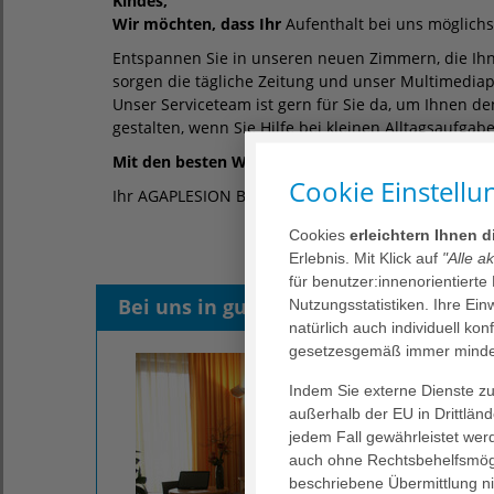
Kindes,
Wir möchten, dass Ihr
Aufenthalt bei uns möglichs
Entspannen Sie in unseren neuen Zimmern, die Ihn
sorgen die tägliche Zeitung und unser Multimedia
Unser Serviceteam ist gern für Sie da, um Ihnen d
gestalten, wenn Sie Hilfe bei kleinen Alltagsaufga
Mit den besten Wünschen für Sie und Ihr Kind!
Cookie Einstellu
Ihr AGAPLESION BETHESDA KRANKENHAUS BERGE
Cookies
erleichtern Ihnen 
Erlebnis. Mit Klick auf
"Alle a
für benutzer:innenorientierte
Bei uns in guten Händen
Wohlbe
Nutzungsstatistiken. Ihre Ei
natürlich auch individuell kon
gesetzesgemäß immer mindes
Indem Sie externe Dienste zul
außerhalb der EU in Drittlän
jedem Fall gewährleistet wer
auch ohne Rechtsbehelfsmögl
beschriebene Übermittlung ni