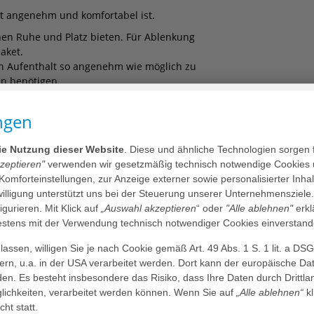
t angenehm und komfortabel ist.
en Ruhe und Platz bieten. Für Ablenkung
paket.
en Aufenthalt so angenehm wie möglich zu
ben benötigen.
ngen
DORF
die Nutzung dieser Website
. Diese und ähnliche Technologien sorgen 
kzeptieren"
verwenden wir gesetzmäßig technisch notwendige Cookies 
 Komforteinstellungen, zur Anzeige externer sowie personalisierter Inh
finden
Service & Unterhaltung
Kulinar
nwilligung unterstützt uns bei der Steuerung unserer Unternehmensziele
figurieren. Mit Klick auf
„Auswahl akzeptieren
“ oder
"Alle ablehnen"
erkl
tens mit der Verwendung technisch notwendiger Cookies einverstand
Bei uns in guten Händen
assen, willigen Sie je nach Cookie gemäß Art. 49 Abs. 1 S. 1 lit. a DS
Wir bieten Ihnen
Einbettzimmer
mit hochwertiger Ausstatt
dern, u.a. in der USA verarbeitet werden. Dort kann der europäische Da
genutzt werden.
den. Es besteht insbesondere das Risiko, dass Ihre Daten durch Dritt
ichkeiten, verarbeitet werden können. Wenn Sie auf
Modernes Design und beruhigende Farben sorgen für ein w
„Alle ablehnen“
kl
cht statt.
Lage schafft die beste Voraussetzung dafür, dass Sie sich vol