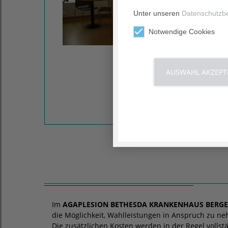
Unter unseren
Datenschutzb
Notwendige Cookies
AUSWAHL AKZEPT
Im
AGAPLESION BETHESDA KRANKENHAUS BERG
die Möglichkeit, Wahlleistungen in Anspruch zu n
Die zusätzlichen Kosten werden in der Regel voll