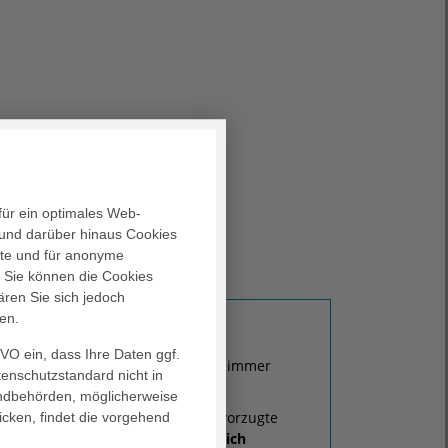
für ein optimales Web-
und darüber hinaus Cookies
alte und für anonyme
ische Genüsse
. Sie können die Cookies
ären Sie sich jedoch
en.
GVO ein, dass Ihre Daten ggf.
ung. Eins davon kann als Zweibettzimmer
tenschutzstandard nicht in
landbehörden, möglicherweise
ohnliches Ambiente. Auch die bevorzugte
icken, findet die vorgehend
l und ganz auf I
hr Baby und auf sich