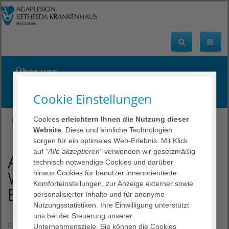
Über uns
Mit Liebe zum Leben.
Cookie Einstellungen
Cookies
erleichtern Ihnen die Nutzung dieser
BKB
Über uns
Presse
Website
. Diese und ähnliche Technologien
AGAPLESION Wissenschaftspreis für das Bethesda
sorgen für ein optimales Web-Erlebnis. Mit Klick
auf
"Alle akzeptieren"
verwenden wir gesetzmäßig
AGAPLESION
technisch notwendige Cookies und darüber
Wissenschaftspreis für das
hinaus Cookies für benutzer:innenorientierte
Komforteinstellungen, zur Anzeige externer sowie
Bethesda
personalisierter Inhalte und für anonyme
Nutzungsstatistiken. Ihre Einwilligung unterstützt
uns bei der Steuerung unserer
03. Februar 2025
Unternehmensziele. Sie können die Cookies