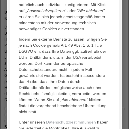
natürlich auch individuell konfigurieren. Mit Klick
auf
„Auswahl akzeptieren
“ oder
"Alle ablehnen"
Die Auszeichnung geht an unsere Medizinisch-Geriatrische
erklären Sie sich jedoch gesetzesgemäß immer
Klinik
mindestens mit der Verwendung technisch
Der AGAPLESION Wissenschaftspreis 2024 geht nach
notwendiger Cookies einverstanden.
Bergedorf! Für ihre wissenschaftliche Arbeit „Erfassung des
Hydratationsstatus (HS) bei älteren Patientinnen und
Indem Sie externe Dienste zulassen, willigen Sie
Patienten“ wurden PD Dr. med. Alexander Rösler, Chefarzt
je nach Cookie gemäß Art. 49 Abs. 1 S. 1 lit. a
unserer Klinik für Geriatrie, und Linda Deißler,
DSGVO ein, dass Ihre Daten ggf. außerhalb der
Ernährungswissenschaftlerin und medizinische Doktorandin
EU in Drittländern, u.a. in der USA verarbeitet
am BKB, durch den Konzernvorstand ausgezeichnet. “Ihre
werden. Dort kann der europäische
Arbeit ist sehr gut ausgearbeitet, beinhalten für das
Datenschutzstandard nicht in jedem Fall
Gesundheitswesen relevante Themen und sind
gewährleistet werden. Es besteht insbesondere
praxisorientiert”, so Vorstandsvorsitzender Dr. Markus
das Risiko, dass Ihre Daten durch
Horneber im Namen der Jury. Ausgezeichnet wurden neben
Drittlandbehörden, möglicherweise auch ohne
dem BKB auch die AGAPLESION FRANKFURTER
Rechtsbehelfsmöglichkeiten, verarbeitet werden
DIAKONIEKLINIKEN.
können. Wenn Sie auf
„Alle ablehnen“
klicken,
findet die vorgehend beschriebene Übermittlung
In ihrer Arbeit widmen sich Dr. Rösler und Frau Deißler einem
nicht statt.
im Klinikalltag relevanten Problem: Alte Menschen haben ein
erhöhtes Risiko für eine Störung des HS. Die klinische
Unter unseren
Datenschutzbestimmungen
haben
Beurteilung des HS ist schwierig, viele klinische Zeichen zur
Sie jederzeit die Möglichkeit, Ihre Auswahl zu