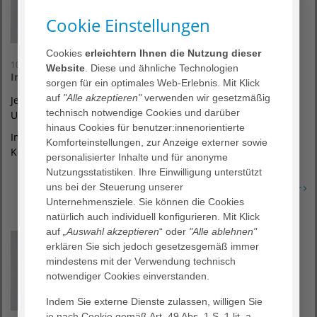
Cookie Einstellungen
Cookies
erleichtern Ihnen die Nutzung dieser
10. September 2026
Website
. Diese und ähnliche Technologien
Infoabend für werdende Eltern
sorgen für ein optimales Web-Erlebnis. Mit Klick
auf
"Alle akzeptieren"
verwenden wir gesetzmäßig
Jeden 2. und letzten Donnerstag im Monat, jeweils um 17:30
technisch notwendige Cookies und darüber
Uhr.
hinaus Cookies für benutzer:innenorientierte
Im AGAPLESION Bethesda Krankenhaus Bergedorf,
Komforteinstellungen, zur Anzeige externer sowie
Konferenzraum 1.
personalisierter Inhalte und für anonyme
Nutzungsstatistiken. Ihre Einwilligung unterstützt
uns bei der Steuerung unserer
Erfahren Sie mehr
Unternehmensziele. Sie können die Cookies
natürlich auch individuell konfigurieren. Mit Klick
auf
„Auswahl akzeptieren
“ oder
"Alle ablehnen"
erklären Sie sich jedoch gesetzesgemäß immer
mindestens mit der Verwendung technisch
notwendiger Cookies einverstanden.
Indem Sie externe Dienste zulassen, willigen Sie
je nach Cookie gemäß Art. 49 Abs. 1 S. 1 lit. a