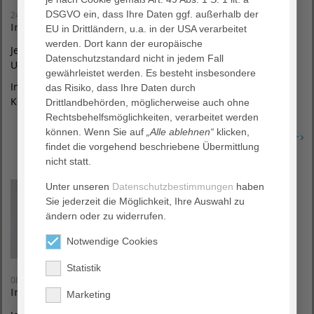
DSGVO ein, dass Ihre Daten ggf. außerhalb der
24. September 2026
Infoabend für werdende Eltern
EU in Drittländern, u.a. in der USA verarbeitet
werden. Dort kann der europäische
Jeden 2. und letzten Donnerstag im Monat, jeweils um 17:30
Datenschutzstandard nicht in jedem Fall
Uhr.
gewährleistet werden. Es besteht insbesondere
Im AGAPLESION Bethesda Krankenhaus Bergedorf,
das Risiko, dass Ihre Daten durch
Konferenzraum 1.
Drittlandbehörden, möglicherweise auch ohne
Rechtsbehelfsmöglichkeiten, verarbeitet werden
können. Wenn Sie auf
„Alle ablehnen“
klicken,
Erfahren Sie mehr
findet die vorgehend beschriebene Übermittlung
nicht statt.
Unter unseren
Datenschutzbestimmungen
haben
Sie jederzeit die Möglichkeit, Ihre Auswahl zu
ändern oder zu widerrufen.
Notwendige Cookies
Statistik
08. Oktober 2026
Infoabend für werdende Eltern
Marketing