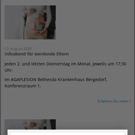
13. August 2026
Infoabend für werdende Eltern
Jeden 2. und letzten Donnerstag im Monat, jeweils um 17:30
Uhr.
Im AGAPLESION Bethesda Krankenhaus Bergedorf,
Konferenzraum 1.
Erfahren Sie mehr